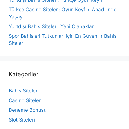
Türkçe Casino Siteleri: Oyun Keyfini Anadilinde
Yaşayın
Yurtdışı Bahis Siteleri: Yeni Olanaklar
Spor Bahisleri Tutkunları için En Güvenilir Bahis
Siteleri
Kategoriler
Bahis Siteleri
Casino Siteleri
Deneme Bonusu
Slot Siteleri