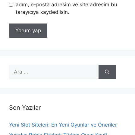
adım, e-posta adresim ve site adresim bu
tarayıcıya kaydedilsin.
için
ara
Son Yazılar
Yeni Slot Siteleri: En Yeni Oyunlar ve Öneriler
Yurtdışı Bahis Siteleri: Türkçe Oyun Keyfi