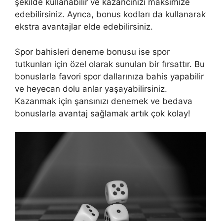
şekilde kullanabilir ve kazancınızı maksimize
edebilirsiniz. Ayrıca, bonus kodları da kullanarak
ekstra avantajlar elde edebilirsiniz.
Spor bahisleri deneme bonusu ise spor
tutkunları için özel olarak sunulan bir fırsattır. Bu
bonuslarla favori spor dallarınıza bahis yapabilir
ve heyecan dolu anlar yaşayabilirsiniz.
Kazanmak için şansınızı denemek ve bedava
bonuslarla avantaj sağlamak artık çok kolay!