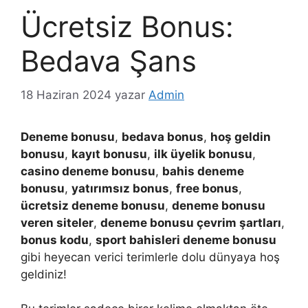
Ücretsiz Bonus:
Bedava Şans
18 Haziran 2024
yazar
Admin
Deneme bonusu
,
bedava bonus
,
hoş geldin
bonusu
,
kayıt bonusu
,
ilk üyelik bonusu
,
casino deneme bonusu
,
bahis deneme
bonusu
,
yatırımsız bonus
,
free bonus
,
ücretsiz deneme bonusu
,
deneme bonusu
veren siteler
,
deneme bonusu çevrim şartları
,
bonus kodu
,
sport bahisleri deneme bonusu
gibi heyecan verici terimlerle dolu dünyaya hoş
geldiniz!