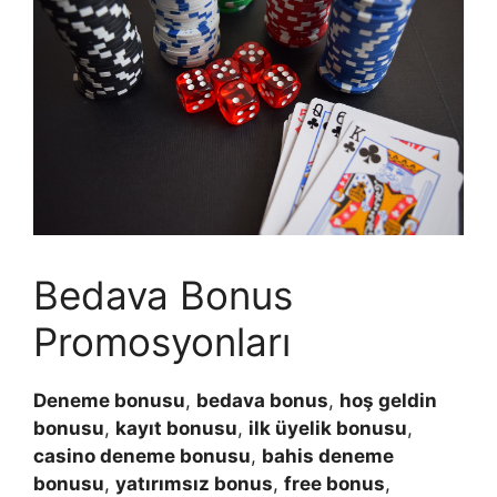
Bedava Bonus
Promosyonları
Deneme bonusu
,
bedava bonus
,
hoş geldin
bonusu
,
kayıt bonusu
,
ilk üyelik bonusu
,
casino deneme bonusu
,
bahis deneme
bonusu
,
yatırımsız bonus
,
free bonus
,