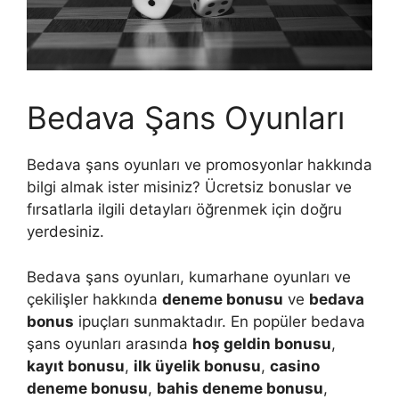
Bedava Şans Oyunları
Bedava şans oyunları ve promosyonlar hakkında
bilgi almak ister misiniz? Ücretsiz bonuslar ve
fırsatlarla ilgili detayları öğrenmek için doğru
yerdesiniz.
Bedava şans oyunları, kumarhane oyunları ve
çekilişler hakkında
deneme bonusu
ve
bedava
bonus
ipuçları sunmaktadır. En popüler bedava
şans oyunları arasında
hoş geldin bonusu
,
kayıt bonusu
,
ilk üyelik bonusu
,
casino
deneme bonusu
,
bahis deneme bonusu
,