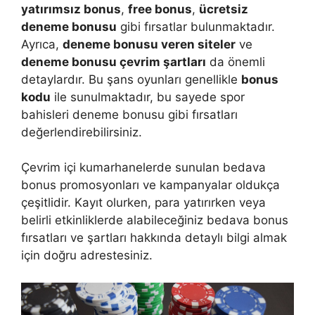
yatırımsız bonus
,
free bonus
,
ücretsiz
deneme bonusu
gibi fırsatlar bulunmaktadır.
Ayrıca,
deneme bonusu veren siteler
ve
deneme bonusu çevrim şartları
da önemli
detaylardır. Bu şans oyunları genellikle
bonus
kodu
ile sunulmaktadır, bu sayede spor
bahisleri deneme bonusu gibi fırsatları
değerlendirebilirsiniz.
Çevrim içi kumarhanelerde sunulan bedava
bonus promosyonları ve kampanyalar oldukça
çeşitlidir. Kayıt olurken, para yatırırken veya
belirli etkinliklerde alabileceğiniz bedava bonus
fırsatları ve şartları hakkında detaylı bilgi almak
için doğru adrestesiniz.