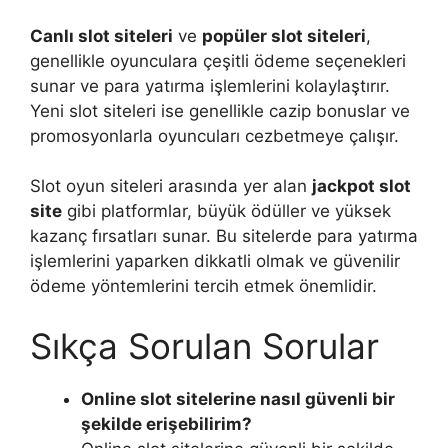
Canlı slot siteleri
ve
popüler slot siteleri
,
genellikle oyunculara çeşitli ödeme seçenekleri
sunar ve para yatırma işlemlerini kolaylaştırır.
Yeni slot siteleri ise genellikle cazip bonuslar ve
promosyonlarla oyuncuları cezbetmeye çalışır.
Slot oyun siteleri arasında yer alan
jackpot slot
site
gibi platformlar, büyük ödüller ve yüksek
kazanç fırsatları sunar. Bu sitelerde para yatırma
işlemlerini yaparken dikkatli olmak ve güvenilir
ödeme yöntemlerini tercih etmek önemlidir.
Sıkça Sorulan Sorular
Online slot sitelerine nasıl güvenli bir
şekilde erişebilirim?