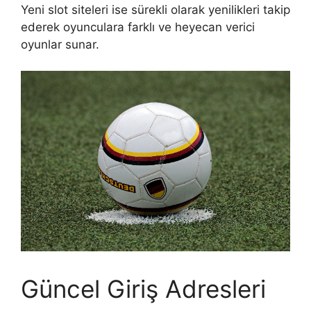
Yeni slot siteleri ise sürekli olarak yenilikleri takip
ederek oyunculara farklı ve heyecan verici
oyunlar sunar.
Güncel Giriş Adresleri