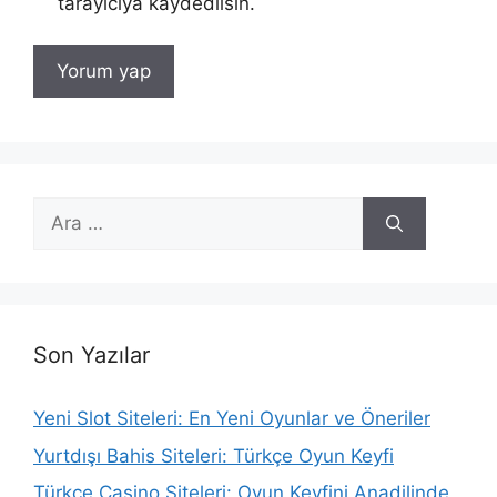
tarayıcıya kaydedilsin.
için
ara
Son Yazılar
Yeni Slot Siteleri: En Yeni Oyunlar ve Öneriler
Yurtdışı Bahis Siteleri: Türkçe Oyun Keyfi
Türkçe Casino Siteleri: Oyun Keyfini Anadilinde