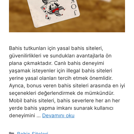
Bahis tutkunları için yasal bahis siteleri,
güvenilirlikleri ve sundukları avantajlarla ön
plana çıkmaktadır. Canlı bahis deneyimi
yaşamak isteyenler için illegal bahis siteleri
yerine yasal olanları tercih etmek önemlidir.
Ayrıca, bonus veren bahis siteleri arasında en iyi
seçenekleri değerlendirmek de mümkündür.
Mobil bahis siteleri, bahis severlere her an her
yerde bahis yapma imkanı sunarak kullanıcı
deneyimini …
Devamını oku
Kategoriler