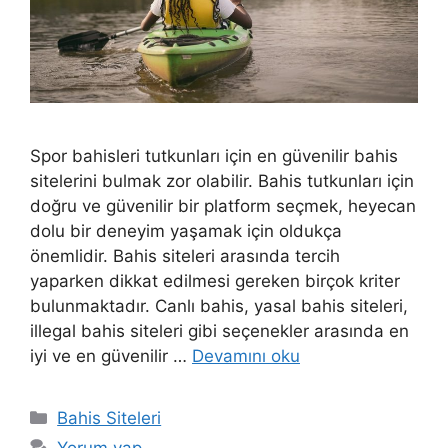
Spor bahisleri tutkunları için en güvenilir bahis
sitelerini bulmak zor olabilir. Bahis tutkunları için
doğru ve güvenilir bir platform seçmek, heyecan
dolu bir deneyim yaşamak için oldukça
önemlidir. Bahis siteleri arasında tercih
yaparken dikkat edilmesi gereken birçok kriter
bulunmaktadır. Canlı bahis, yasal bahis siteleri,
illegal bahis siteleri gibi seçenekler arasında en
iyi ve en güvenilir …
Devamını oku
Kategoriler
Bahis Siteleri