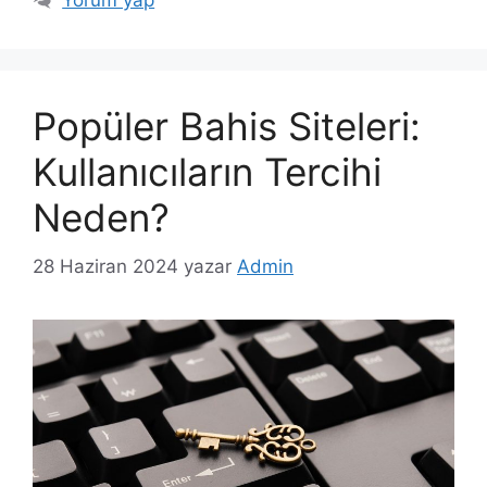
Yorum yap
Popüler Bahis Siteleri:
Kullanıcıların Tercihi
Neden?
28 Haziran 2024
yazar
Admin