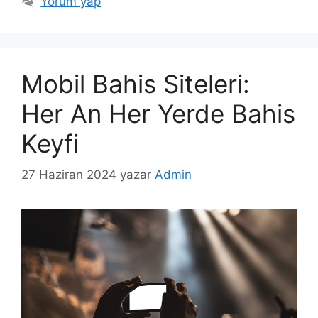
Yorum yap
Mobil Bahis Siteleri:
Her An Her Yerde Bahis
Keyfi
27 Haziran 2024
yazar
Admin