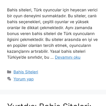
Bahis siteleri, Türk oyuncular için heyecan verici
bir oyun deneyimi sunmaktadır. Bu siteler, canlı
bahis seçenekleri, çeşitli oyunlar ve yüksek
oranlar ile dikkat çekmektedir. Aynı zamanda
bonus veren bahis siteleri de Türk oyuncuların
ilgisini çekmektedir. Bu siteler arasında en iyi ve
en popüler olanları tercih etmek, oyuncuların
kazançlarını artırabilir. Yasal bahis siteleri
Türkiye’de sınırlıdır, bu …
Devamını oku
Kategoriler
Bahis Siteleri
Yorum yap