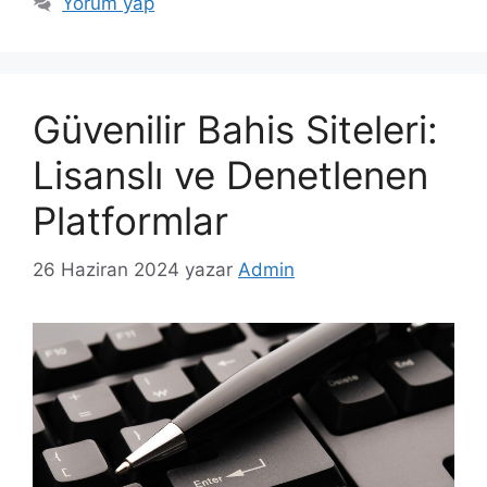
Yorum yap
Güvenilir Bahis Siteleri:
Lisanslı ve Denetlenen
Platformlar
26 Haziran 2024
yazar
Admin