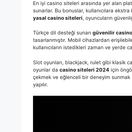
En iyi casino siteleri arasında yer alan plat
sunarlar. Bu bonuslar, kullanıcılara ekstra
yasal casino siteleri
, oyuncuların güvenli
Türkçe dil desteği sunan
güvenilir casino
tasarlanmıştır. Mobil cihazlardan erişilebi
kullanıcıların istedikleri zaman ve yerde c
Slot oyunları, blackjack, rulet gibi klasik c
oyunlar da
casino siteleri 2024
için öngö
çekmek ve eğlenceli bir deneyim sunmak adı
yapılır.