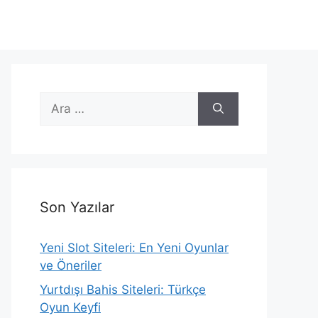
için
ara
Son Yazılar
Yeni Slot Siteleri: En Yeni Oyunlar
ve Öneriler
Yurtdışı Bahis Siteleri: Türkçe
Oyun Keyfi