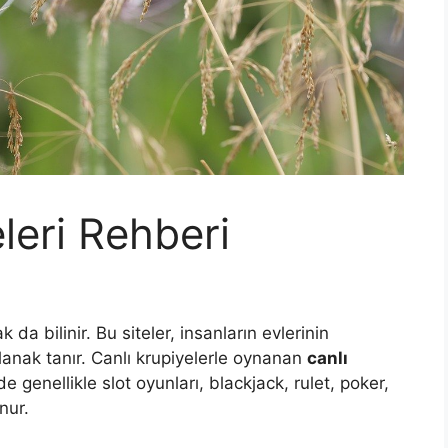
leri Rehberi
 da bilinir. Bu siteler, insanların evlerinin
anak tanır. Canlı krupiyelerle oynanan
canlı
e genellikle slot oyunları, blackjack, rulet, poker,
nur.