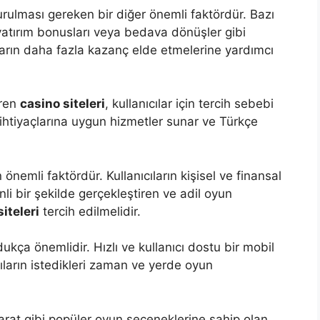
lması gereken bir diğer önemli faktördür. Bazı
, yatırım bonusları veya bedava dönüşler gibi
cıların daha fazla kazanç elde etmelerine yardımcı
eren
casino siteleri
, kullanıcılar için tercih sebebi
ıcı ihtiyaçlarına uygun hizmetler sunar ve Türkçe
 önemli faktördür. Kullanıcıların kişisel ve finansal
nli bir şekilde gerçekleştiren ve adil oyun
iteleri
tercih edilmelidir.
a önemlidir. Hızlı ve kullanıcı dostu bir mobil
cıların istedikleri zaman ve yerde oyun
carat gibi popüler oyun seçeneklerine sahip olan