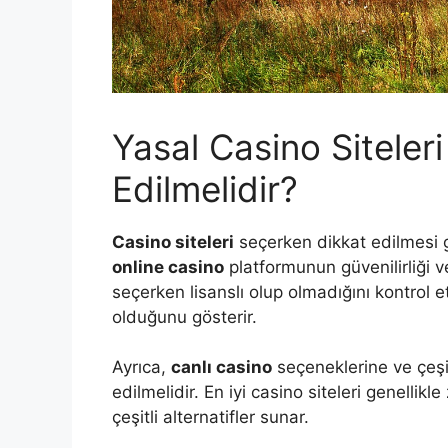
Yasal Casino Siteler
Edilmelidir?
Casino siteleri
seçerken dikkat edilmesi g
online casino
platformunun güvenilirliği v
seçerken lisanslı olup olmadığını kontrol 
olduğunu gösterir.
Ayrıca,
canlı casino
seçeneklerine ve çeşi
edilmelidir. En iyi casino siteleri genellik
çeşitli alternatifler sunar.