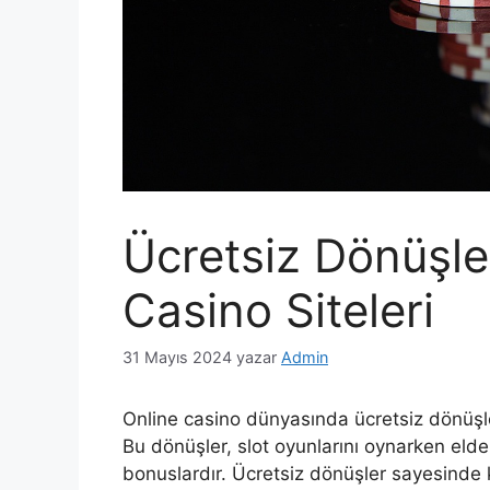
Ücretsiz Dönüşle
Casino Siteleri
31 Mayıs 2024
yazar
Admin
Online casino dünyasında ücretsiz dönüşl
Bu dönüşler, slot oyunlarını oynarken elde
bonuslardır. Ücretsiz dönüşler sayesinde k