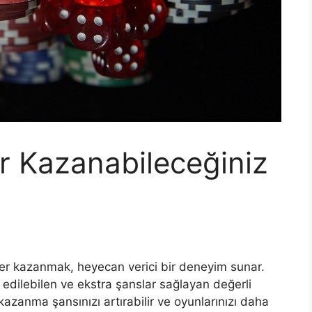
r Kazanabileceğiniz
er kazanmak, heyecan verici bir deneyim sunar.
 edilebilen ve ekstra şanslar sağlayan değerli
azanma şansınızı artırabilir ve oyunlarınızı daha