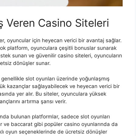
ş Veren Casino Siteleri
, oyuncular için heyecan verici bir avantaj sağlar.
rçok platform, oyunculara çeşitli bonuslar sunarak
estek sunan ve güvenilir casino siteleri, oyuncuların
etsiz dönüşler sunar.
, genellikle slot oyunları üzerinde yoğunlaşmış
ük kazançlar sağlayabilecek ve heyecan verici bir
ında yer alır. Bu siteler, oyunculara yüksek
çlarını artırma şansı verir.
asında bulunan platformlar, sadece slot oyunları
er ve baccarat gibi popüler casino oyunlarında da
rklı oyun seçeneklerinde de ücretsiz dönüşler