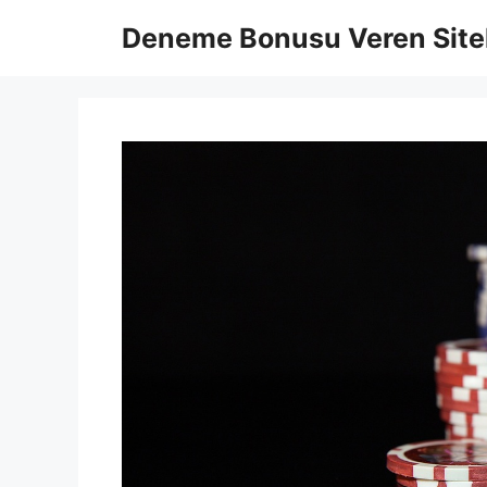
İçeriğe
Deneme Bonusu Veren Site
atla