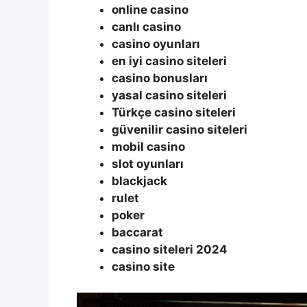
online casino
canlı casino
casino oyunları
en iyi casino siteleri
casino bonusları
yasal casino siteleri
Türkçe casino siteleri
güvenilir casino siteleri
mobil casino
slot oyunları
blackjack
rulet
poker
baccarat
casino siteleri 2024
casino site