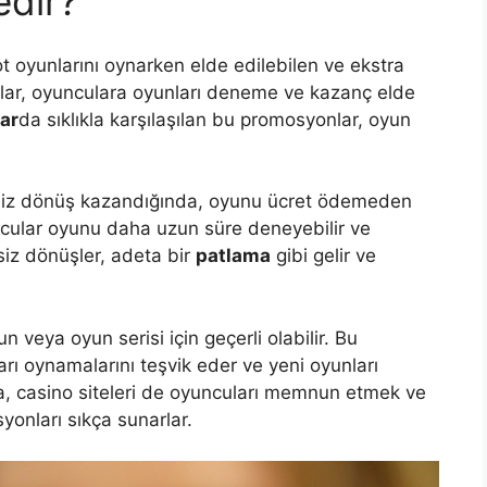
edir?
t oyunlarını oynarken elde edilebilen ve ekstra
lar, oyunculara oyunları deneme ve kazanç elde
lar
da sıklıkla karşılaşılan bu promosyonlar, oyun
retsiz dönüş kazandığında, oyunu ücret ödemeden
cular oyunu daha uzun süre deneyebilir ve
tsiz dönüşler, adeta bir
patlama
gibi gelir ve
yun veya oyun serisi için geçerli olabilir. Bu
ları oynamalarını teşvik eder ve yeni oyunları
a, casino siteleri de oyuncuları memnun etmek ve
yonları sıkça sunarlar.