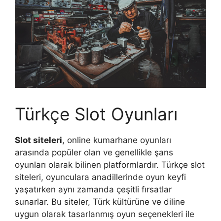
Türkçe Slot Oyunları
Slot siteleri
, online kumarhane oyunları
arasında popüler olan ve genellikle şans
oyunları olarak bilinen platformlardır. Türkçe slot
siteleri, oyunculara anadillerinde oyun keyfi
yaşatırken aynı zamanda çeşitli fırsatlar
sunarlar. Bu siteler, Türk kültürüne ve diline
uygun olarak tasarlanmış oyun seçenekleri ile