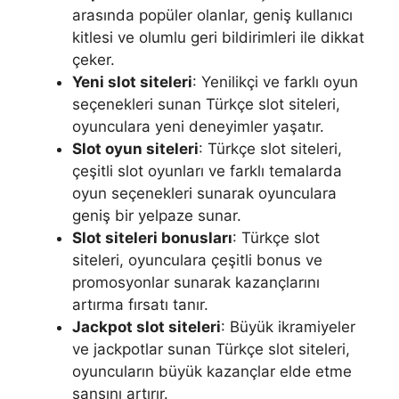
arasında popüler olanlar, geniş kullanıcı
kitlesi ve olumlu geri bildirimleri ile dikkat
çeker.
Yeni slot siteleri
: Yenilikçi ve farklı oyun
seçenekleri sunan Türkçe slot siteleri,
oyunculara yeni deneyimler yaşatır.
Slot oyun siteleri
: Türkçe slot siteleri,
çeşitli slot oyunları ve farklı temalarda
oyun seçenekleri sunarak oyunculara
geniş bir yelpaze sunar.
Slot siteleri bonusları
: Türkçe slot
siteleri, oyunculara çeşitli bonus ve
promosyonlar sunarak kazançlarını
artırma fırsatı tanır.
Jackpot slot siteleri
: Büyük ikramiyeler
ve jackpotlar sunan Türkçe slot siteleri,
oyuncuların büyük kazançlar elde etme
şansını artırır.