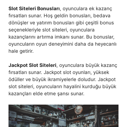
Slot Siteleri Bonusları
, oyunculara ek kazanç
fırsatları sunar. Hoş geldin bonusları, bedava
dönüşler ve yatırım bonusları gibi çeşitli bonus
seçenekleriyle slot siteleri, oyunculara
kazançlarını artırma imkanı sunar. Bu bonuslar,
oyuncuların oyun deneyimini daha da heyecanlı
hale getirir.
Jackpot Slot Siteleri
, oyunculara büyük kazanç
fırsatları sunar. Jackpot slot oyunları, yüksek
ödüller ve büyük ikramiyelerle doludur. Jackpot
slot siteleri, oyuncuların hayalini kurduğu büyük
kazançları elde etme şansı sunar.