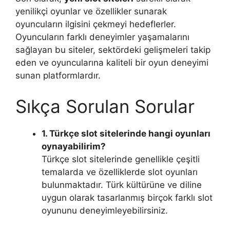
yenilikçi oyunlar ve özellikler sunarak
oyuncuların ilgisini çekmeyi hedeflerler.
Oyuncuların farklı deneyimler yaşamalarını
sağlayan bu siteler, sektördeki gelişmeleri takip
eden ve oyuncularına kaliteli bir oyun deneyimi
sunan platformlardır.
Sıkça Sorulan Sorular
1. Türkçe slot sitelerinde hangi oyunları
oynayabilirim?
Türkçe slot sitelerinde genellikle çeşitli
temalarda ve özelliklerde slot oyunları
bulunmaktadır. Türk kültürüne ve diline
uygun olarak tasarlanmış birçok farklı slot
oyununu deneyimleyebilirsiniz.