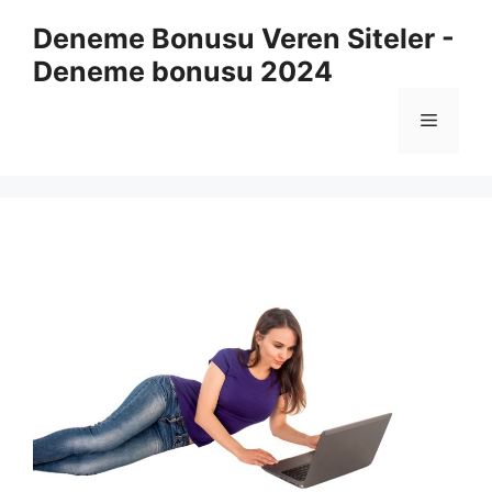
İçeriğe
Deneme Bonusu Veren Siteler -
atla
Deneme bonusu 2024
Menü