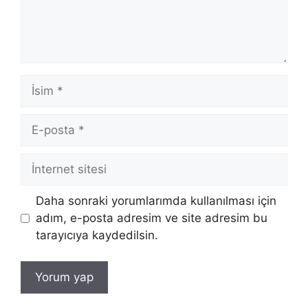
İsim
E-
posta
İnternet
sitesi
Daha sonraki yorumlarımda kullanılması için
adım, e-posta adresim ve site adresim bu
tarayıcıya kaydedilsin.