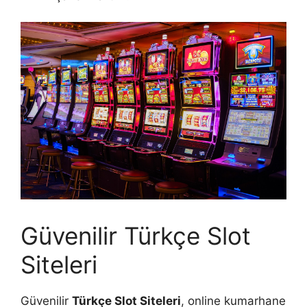
Güvenilir Türkçe Slot
Siteleri
Güvenilir
Türkçe Slot Siteleri
, online kumarhane