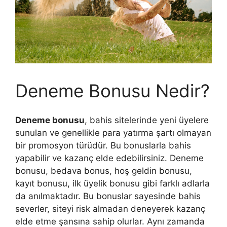
Deneme Bonusu Nedir?
Deneme bonusu
, bahis sitelerinde yeni üyelere
sunulan ve genellikle para yatırma şartı olmayan
bir promosyon türüdür. Bu bonuslarla bahis
yapabilir ve kazanç elde edebilirsiniz. Deneme
bonusu, bedava bonus, hoş geldin bonusu,
kayıt bonusu, ilk üyelik bonusu gibi farklı adlarla
da anılmaktadır. Bu bonuslar sayesinde bahis
severler, siteyi risk almadan deneyerek kazanç
elde etme şansına sahip olurlar. Aynı zamanda