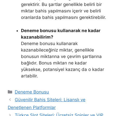
gerektirir. Bu şartlar genellikle belirli bir
miktar bahis yapılmasını içerir ve belirli
oranlarda bahis yapılmasını gerektirebilir.
Deneme bonusu kullanarak ne kadar
kazanabilirim?
Deneme bonusu kullanarak
kazanabileceğiniz miktar, genellikle
bonusun miktarına ve çevrim şartlarına
bağlıdır. Bonus miktarı ne kadar
yüksekse, potansiyel kazanç da o kadar
artabilir.
Kategoriler
Deneme Bonusu
Güvenilir Bahis Siteleri: Lisanslı ve
Denetlenen Platformlar
Türkçe Slot Siteleri: Ücretsiz Spinler ve VIP