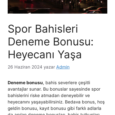
Spor Bahisleri
Deneme Bonusu:
Heyecanı Yaşa
26 Haziran 2024
yazar
Admin
Deneme bonusu
, bahis severlere çeşitli
avantajlar sunar. Bu bonuslar sayesinde spor
bahislerini riske atmadan deneyebilir ve
heyecanını yaşayabilirsiniz. Bedava bonus, hoş
geldin bonusu, kayıt bonusu gibi farklı adlarla
da anılan deneme bonusları, bahis tutkunları