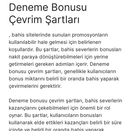
Deneme Bonusu
Çevrim Şartları
, bahis sitelerinde sunulan promosyonların
kullanılabilir hale gelmesi için belirlenen
koşullardır. Bu şartlar, bahis severlerin bonusları
nakit paraya dönüştürebilmeleri için yerine
getirmeleri gereken adımları içerir. Deneme
bonusu çevrim şartları, genellikle kullanıcıların
bonus miktarını belirli bir oranda bahis yaparak
çevirmelerini gerektirir.
Deneme bonusu çevrim şartları, bahis severlerin
kazançlarını çekebilmeleri için önemli bir rol
oynar. Bu şartlar, kullanıcıların bonusları
kullanarak elde ettikleri kazançları belirli bir süre
içinde ve belirli bir oranda bahis yaparak