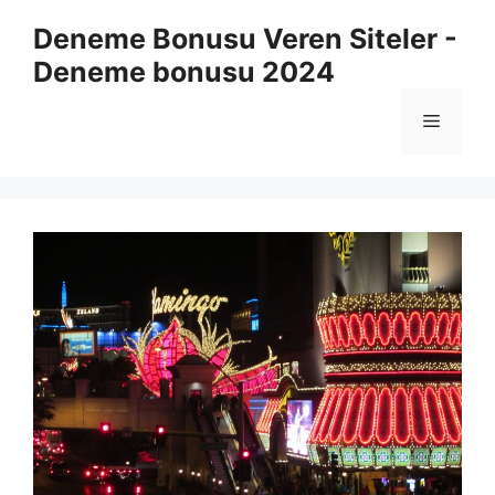
İçeriğe
Deneme Bonusu Veren Siteler -
atla
Deneme bonusu 2024
Menü