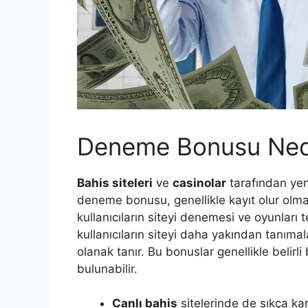
Deneme Bonusu Ned
Bahis siteleri
ve
casinolar
tarafından yen
deneme bonusu, genellikle kayıt olur olmaz v
kullanıcıların siteyi denemesi ve oyunları
kullanıcıların siteyi daha yakından tanıma
olanak tanır. Bu bonuslar genellikle belirli 
bulunabilir.
Canlı bahis
sitelerinde de sıkça kar