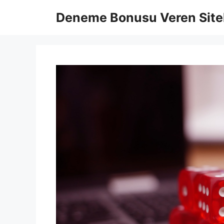
İçeriğe
Deneme Bonusu Veren Site
atla