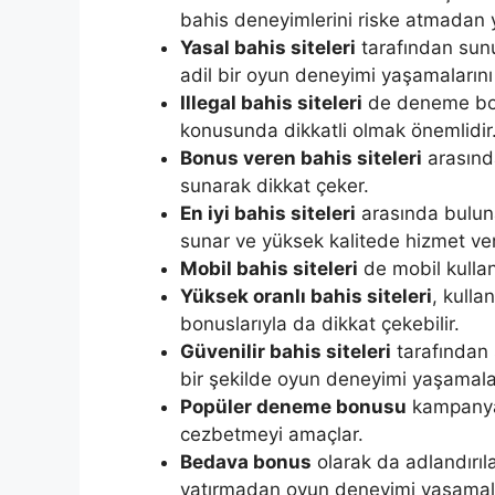
bahis deneyimlerini riske atmadan 
Yasal bahis siteleri
tarafından sunu
adil bir oyun deneyimi yaşamalarını
Illegal bahis siteleri
de deneme bonus
konusunda dikkatli olmak önemlidir
Bonus veren bahis siteleri
arasında
sunarak dikkat çeker.
En iyi bahis siteleri
arasında buluna
sunar ve yüksek kalitede hizmet ver
Mobil bahis siteleri
de mobil kullan
Yüksek oranlı bahis siteleri
, kulla
bonuslarıyla da dikkat çekebilir.
Güvenilir bahis siteleri
tarafından 
bir şekilde oyun deneyimi yaşamalar
Popüler deneme bonusu
kampanyala
cezbetmeyi amaçlar.
Bedava bonus
olarak da adlandırıl
yatırmadan oyun deneyimi yaşamala