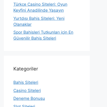
Türkçe Casino Siteleri: Oyun
Keyfini Anadilinde Yaşayın
Yurtdışı Bahis Siteleri: Yeni
Olanaklar
Spor Bahisleri Tutkunları için En
Güvenilir Bahis Siteleri
Kategoriler
Bahis Siteleri
Casino Siteleri
Deneme Bonusu
Slot Siteleri