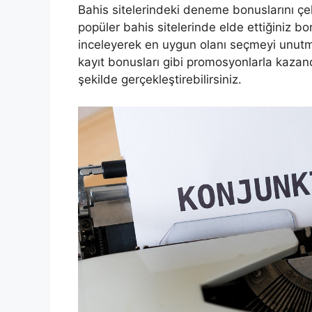
Bahis sitelerindeki deneme bonuslarını çek
popüler bahis sitelerinde elde ettiğiniz b
inceleyerek en uygun olanı seçmeyi unutm
kayıt bonusları gibi promosyonlarla kazanc
şekilde gerçekleştirebilirsiniz.