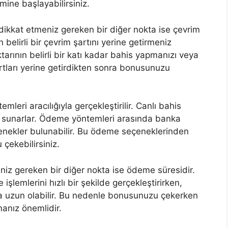
ine başlayabilirsiniz.
kkat etmeniz gereken bir diğer nokta ise çevrim
 belirli bir çevrim şartını yerine getirmeniz
ktarının belirli bir katı kadar bahis yapmanızı veya
şartları yerine getirdikten sonra bonusunuzu
eri aracılığıyla gerçekleştirilir. Canlı bahis
eri sunarlar. Ödeme yöntemleri arasında banka
eçenekler bulunabilir. Bu ödeme seçeneklerinden
çekebilirsiniz.
iz gereken bir diğer nokta ise ödeme süresidir.
işlemlerini hızlı bir şekilde gerçekleştirirken,
aha uzun olabilir. Bu nedenle bonusunuzu çekerken
anız önemlidir.