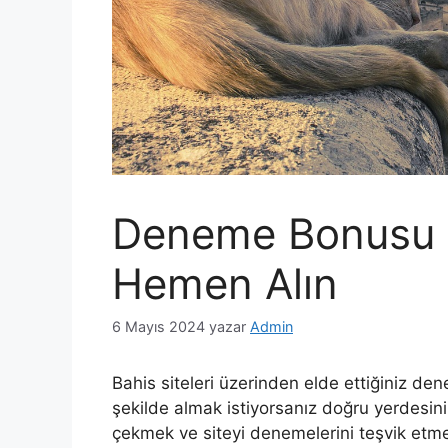
Deneme Bonusu 
Hemen Alın
6 Mayıs 2024
yazar
Admin
Bahis siteleri üzerinden elde ettiğiniz de
şekilde almak istiyorsanız doğru yerdesini
çekmek ve siteyi denemelerini teşvik etme