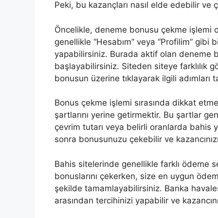
Peki, bu kazançları nasıl elde edebilir ve ç
Öncelikle, deneme bonusu çekme işlemi old
genellikle “Hesabım” veya “Profilim” gibi
yapabilirsiniz. Burada aktif olan deneme b
başlayabilirsiniz. Siteden siteye farklılık 
bonusun üzerine tıklayarak ilgili adımları t
Bonus çekme işlemi sırasında dikkat etmen
şartlarını yerine getirmektir. Bu şartlar ge
çevrim tutarı veya belirli oranlarda bahis y
sonra bonusunuzu çekebilir ve kazancınızı 
Bahis sitelerinde genellikle farklı ödeme
bonuslarını çekerken, size en uygun ödeme
şekilde tamamlayabilirsiniz. Banka havalesi
arasından tercihinizi yapabilir ve kazancını