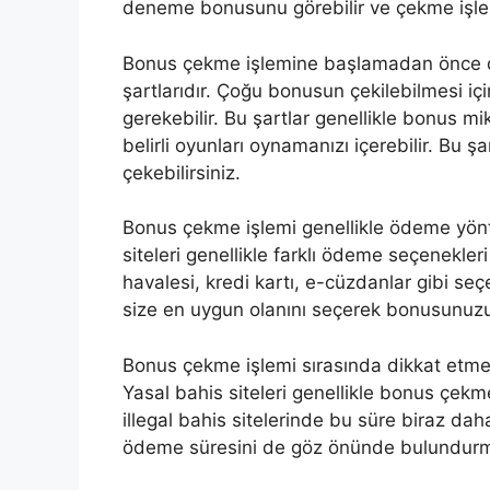
deneme bonusunu görebilir ve çekme işlem
Bonus çekme işlemine başlamadan önce di
şartlarıdır. Çoğu bonusun çekilebilmesi için
gerekebilir. Bu şartlar genellikle bonus mi
belirli oyunları oynamanızı içerebilir. Bu 
çekebilirsiniz.
Bonus çekme işlemi genellikle ödeme yönteml
siteleri genellikle farklı ödeme seçenekl
havalesi, kredi kartı, e-cüzdanlar gibi s
size en uygun olanını seçerek bonusunuzu 
Bonus çekme işlemi sırasında dikkat etmen
Yasal bahis siteleri genellikle bonus çekme 
illegal bahis sitelerinde bu süre biraz d
ödeme süresini de göz önünde bulundurm