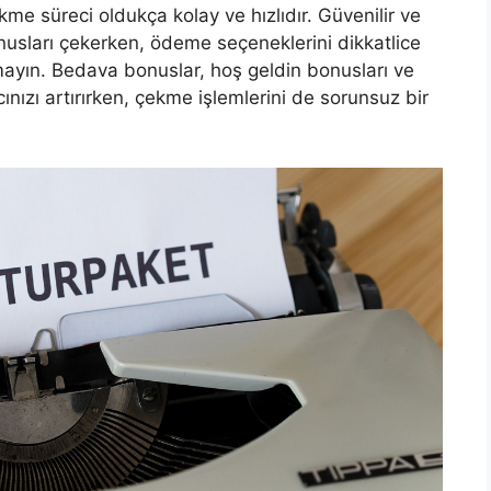
me süreci oldukça kolay ve hızlıdır. Güvenilir ve
onusları çekerken, ödeme seçeneklerini dikkatlice
ayın. Bedava bonuslar, hoş geldin bonusları ve
ınızı artırırken, çekme işlemlerini de sorunsuz bir