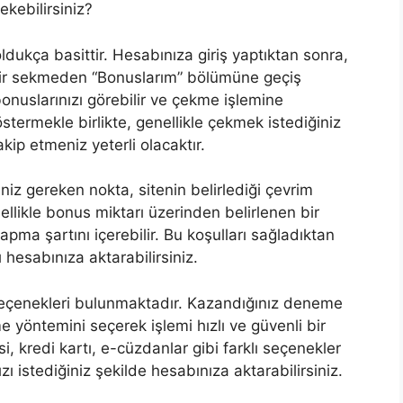
ekebilirsiniz?
ukça basittir. Hesabınıza giriş yaptıktan sonra,
 bir sekmeden “Bonuslarım” bölümüne geçiş
onuslarınızı görebilir ve çekme işlemine
göstermekle birlikte, genellikle çekmek istediğiniz
akip etmeniz yeterli olacaktır.
iz gereken nokta, sitenin belirlediği çevrim
nellikle bonus miktarı üzerinden belirlenen bir
apma şartını içerebilir. Bu koşulları sağladıktan
hesabınıza aktarabilirsiniz.
 seçenekleri bulunmaktadır. Kazandığınız deneme
 yöntemini seçerek işlemi hızlı ve güvenli bir
, kredi kartı, e-cüzdanlar gibi farklı seçenekler
zı istediğiniz şekilde hesabınıza aktarabilirsiniz.