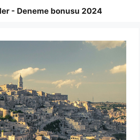
ler - Deneme bonusu 2024