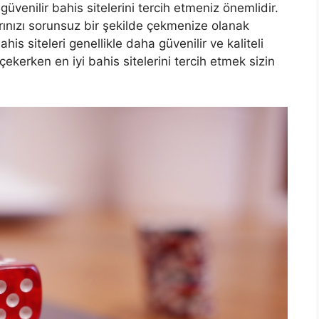
üvenilir bahis sitelerini tercih etmeniz önemlidir.
larınızı sorunsuz bir şekilde çekmenize olanak
s siteleri genellikle daha güvenilir ve kaliteli
ekerken en iyi bahis sitelerini tercih etmek sizin