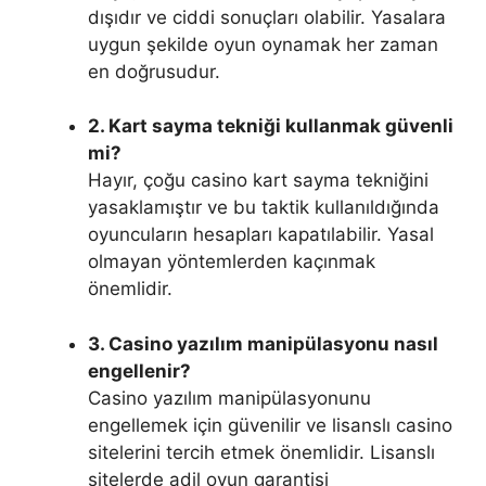
dışıdır ve ciddi sonuçları olabilir. Yasalara
uygun şekilde oyun oynamak her zaman
en doğrusudur.
2. Kart sayma tekniği kullanmak güvenli
mi?
Hayır, çoğu casino kart sayma tekniğini
yasaklamıştır ve bu taktik kullanıldığında
oyuncuların hesapları kapatılabilir. Yasal
olmayan yöntemlerden kaçınmak
önemlidir.
3. Casino yazılım manipülasyonu nasıl
engellenir?
Casino yazılım manipülasyonunu
engellemek için güvenilir ve lisanslı casino
sitelerini tercih etmek önemlidir. Lisanslı
sitelerde adil oyun garantisi