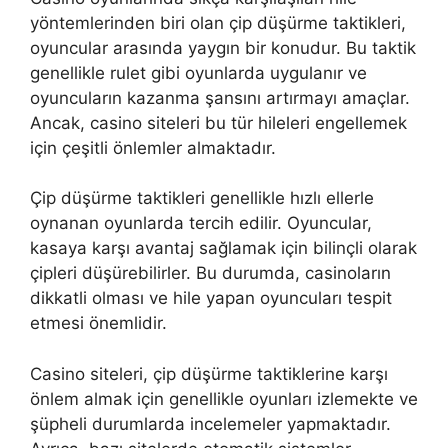
yöntemlerinden biri olan çip düşürme taktikleri,
oyuncular arasında yaygın bir konudur. Bu taktik
genellikle rulet gibi oyunlarda uygulanır ve
oyuncuların kazanma şansını artırmayı amaçlar.
Ancak, casino siteleri bu tür hileleri engellemek
için çeşitli önlemler almaktadır.
Çip düşürme taktikleri genellikle hızlı ellerle
oynanan oyunlarda tercih edilir. Oyuncular,
kasaya karşı avantaj sağlamak için bilinçli olarak
çipleri düşürebilirler. Bu durumda, casinoların
dikkatli olması ve hile yapan oyuncuları tespit
etmesi önemlidir.
Casino siteleri, çip düşürme taktiklerine karşı
önlem almak için genellikle oyunları izlemekte ve
şüpheli durumlarda incelemeler yapmaktadır.