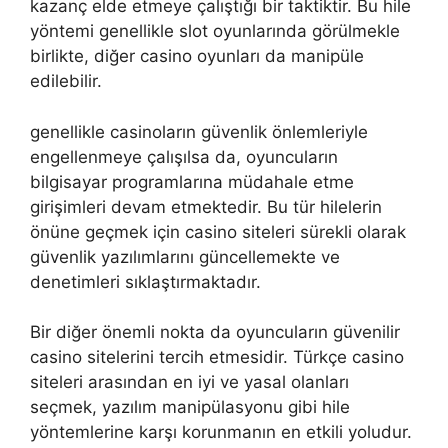
kazanç elde etmeye çalıştığı bir taktiktir. Bu hile
yöntemi genellikle slot oyunlarında görülmekle
birlikte, diğer casino oyunları da manipüle
edilebilir.
genellikle casinoların güvenlik önlemleriyle
engellenmeye çalışılsa da, oyuncuların
bilgisayar programlarına müdahale etme
girişimleri devam etmektedir. Bu tür hilelerin
önüne geçmek için casino siteleri sürekli olarak
güvenlik yazılımlarını güncellemekte ve
denetimleri sıklaştırmaktadır.
Bir diğer önemli nokta da oyuncuların güvenilir
casino sitelerini tercih etmesidir. Türkçe casino
siteleri arasından en iyi ve yasal olanları
seçmek, yazılım manipülasyonu gibi hile
yöntemlerine karşı korunmanın en etkili yoludur.