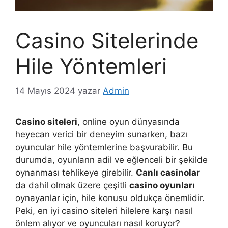
Casino Sitelerinde
Hile Yöntemleri
14 Mayıs 2024
yazar
Admin
Casino siteleri
, online oyun dünyasında
heyecan verici bir deneyim sunarken, bazı
oyuncular hile yöntemlerine başvurabilir. Bu
durumda, oyunların adil ve eğlenceli bir şekilde
oynanması tehlikeye girebilir.
Canlı casinolar
da dahil olmak üzere çeşitli
casino oyunları
oynayanlar için, hile konusu oldukça önemlidir.
Peki, en iyi casino siteleri hilelere karşı nasıl
önlem alıyor ve oyuncuları nasıl koruyor?