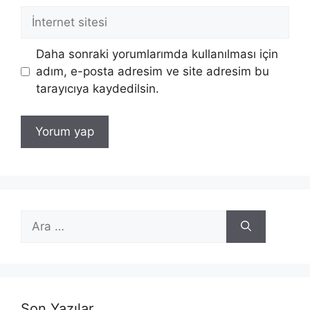
İnternet
sitesi
Daha sonraki yorumlarımda kullanılması için
adım, e-posta adresim ve site adresim bu
tarayıcıya kaydedilsin.
için
ara
Son Yazılar